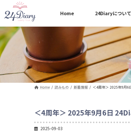
コ
ナ
ン
ビ
Home
24Diaryについ
テ
ゲ
ン
ー
ツ
シ
へ
ョ
ス
ン
キ
に
ッ
移
プ
動
Home
読みもの
新着情報
＜4周年＞ 2025年9月6
＜4周年＞ 2025年9月6日 24
2025-09-03