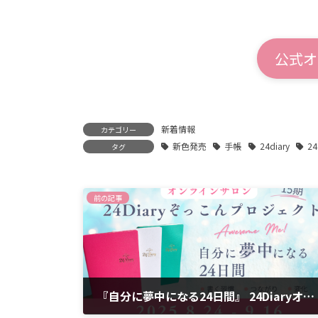
公式オ
新着情報
カテゴリー
新色発売
手帳
24diary
2
タグ
前の記事
『自分に夢中になる24日間』 24Diaryオンラインサロン「ぞっこんプロジェクト」15期 8月24日スタート！